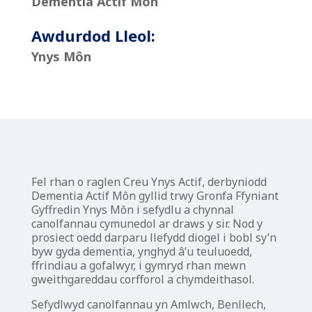
Dementia Actif Môn
Awdurdod Lleol:
Ynys Môn
Fel rhan o raglen Creu Ynys Actif, derbyniodd
Dementia Actif Môn gyllid trwy Gronfa Ffyniant
Gyffredin Ynys Môn i sefydlu a chynnal
canolfannau cymunedol ar draws y sir. Nod y
prosiect oedd darparu llefydd diogel i bobl sy’n
byw gyda dementia, ynghyd â’u teuluoedd,
ffrindiau a gofalwyr, i gymryd rhan mewn
gweithgareddau corfforol a chymdeithasol.
Sefydlwyd canolfannau yn Amlwch, Benllech,