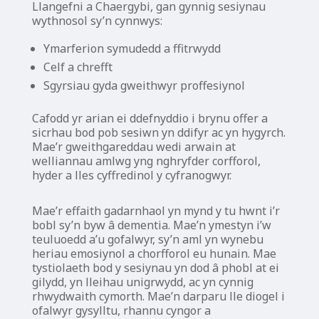
Llangefni a Chaergybi, gan gynnig sesiynau
wythnosol sy’n cynnwys:
Ymarferion symudedd a ffitrwydd
Celf a chrefft
Sgyrsiau gyda gweithwyr proffesiynol
Cafodd yr arian ei ddefnyddio i brynu offer a
sicrhau bod pob sesiwn yn ddifyr ac yn hygyrch.
Mae’r gweithgareddau wedi arwain at
welliannau amlwg yng nghryfder corfforol,
hyder a lles cyffredinol y cyfranogwyr.
Mae’r effaith gadarnhaol yn mynd y tu hwnt i’r
bobl sy’n byw â dementia. Mae’n ymestyn i’w
teuluoedd a’u gofalwyr, sy’n aml yn wynebu
heriau emosiynol a chorfforol eu hunain. Mae
tystiolaeth bod y sesiynau yn dod â phobl at ei
gilydd, yn lleihau unigrwydd, ac yn cynnig
rhwydwaith cymorth. Mae’n darparu lle diogel i
ofalwyr gysylltu, rhannu cyngor a