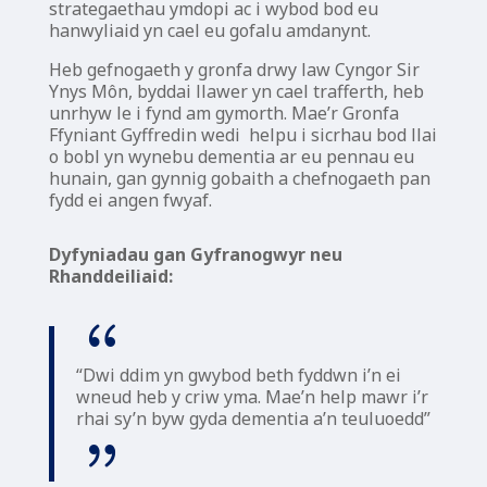
strategaethau ymdopi ac i wybod bod eu
hanwyliaid yn cael eu gofalu amdanynt.
Heb gefnogaeth y gronfa drwy law Cyngor Sir
Ynys Môn, byddai llawer yn cael trafferth, heb
unrhyw le i fynd am gymorth. Mae’r Gronfa
Ffyniant Gyffredin wedi helpu i sicrhau bod llai
o bobl yn wynebu dementia ar eu pennau eu
hunain, gan gynnig gobaith a chefnogaeth pan
fydd ei angen fwyaf.
Dyfyniadau gan Gyfranogwyr neu
Rhanddeiliaid:
“Dwi ddim yn gwybod beth fyddwn i’n ei
wneud heb y criw yma. Mae’n help mawr i’r
rhai sy’n byw gyda dementia a’n teuluoedd”